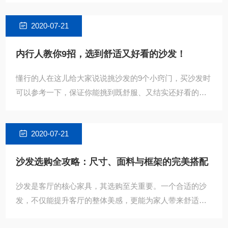
适，但价格较
2020-07-21
内行人教你9招，选到舒适又好看的沙发！
懂行的人在这儿给大家说说挑沙发的9个小窍门，买沙发时
可以参考一下，保证你能挑到既舒服、又结实还好看的沙
发。要是想要那种高档的感觉，就选头层牛皮吧。好的头
层牛皮，
2020-07-21
沙发选购全攻略：尺寸、面料与框架的完美搭配
沙发是客厅的核心家具，其选购至关重要。一个合适的沙
发，不仅能提升客厅的整体美感，更能为家人带来舒适的
休闲体验。然而，市场上沙发种类繁多，如何选购到心仪