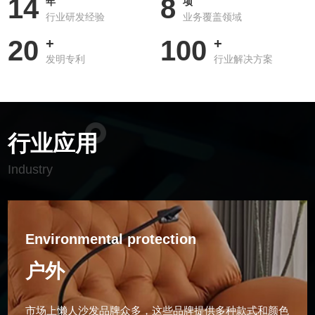
14
8
年
项
行业研发经验
业务覆盖领域
用人体工程学设计，贴合人体曲线，坐躺皆宜，可有效缓解疲
20
100
劳，提高舒适度。灵活性强：懒人沙发不仅可以根据需要随时移
+
+
发明专利
行业解决方案
动，而且占用空间较小，方便收纳和搬运。个性化定制：可根据
个人喜好和家居风格定制不同款式、颜色的懒人沙发，让家居更
加个性化。舒适贴合：由于内部填充的是具有流动性的泡沫颗
粒，当人坐上去时，沙发能够根据身体的姿势和重量分布，自然
行业应用
地贴合身体曲线，提供全方位的支撑，让人仿佛被温柔包裹，舒
适感十足。移动方便：懒人沙发一般体积不大，重量较轻，方便
Industry
移动。可以根据自己的需求，随时将它从一个房间搬到另一个房
间，或者在房间内调整位置。风格百搭：无论是简约现代风、北
欧风、日式风还是工业风等家居风格，懒人沙发都能很好地融入
Environmental protection
其中，为家居环境增添一份独特的休...
户外
市场上懒人沙发品牌众多，这些品牌提供多种款式和颜色