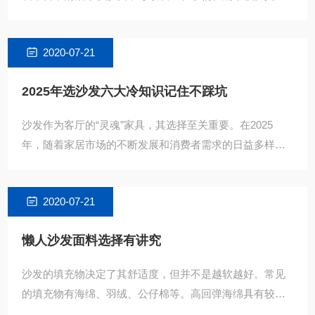
二，有脚沙发的稳定性欠佳，若地面稍有不平，就容易产
生摇晃，影响使
2020-07-21
2025年选沙发六大冷知识记住不踩坑
沙发作为客厅的“灵魂”家具，其选择至关重要。在2025
年，随着家居市场的不断发展和消费者需求的日益多样
化，选沙发时掌握一些冷知识，能帮助你避开不少坑。今
天，就为
2020-07-21
懒人沙发面料选择有讲究
沙发的填充物决定了其舒适度，但并不是越软越好。常见
的填充物有海绵、羽绒、公仔棉等。高回弹海绵具有较好
的支撑力和回弹性，适合长时间使用；羽绒填充柔软舒